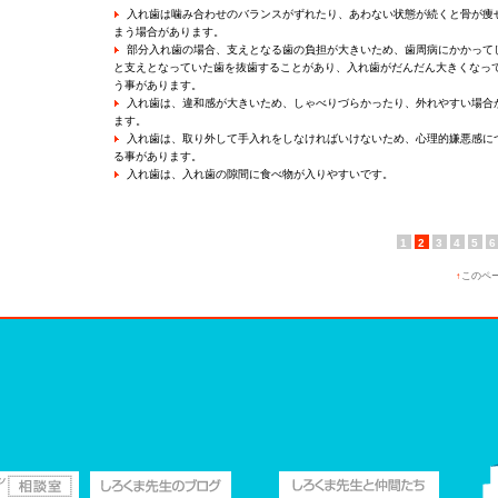
入れ歯は噛み合わせのバランスがずれたり、あわない状態が続くと骨が痩
まう場合があります。
部分入れ歯の場合、支えとなる歯の負担が大きいため、歯周病にかかって
と支えとなっていた歯を抜歯することがあり、入れ歯がだんだん大きくなっ
う事があります。
入れ歯は、違和感が大きいため、しゃべりづらかったり、外れやすい場合
ます。
入れ歯は、取り外して手入れをしなければいけないため、心理的嫌悪感に
る事があります。
入れ歯は、入れ歯の隙間に食べ物が入りやすいです。
1
2
3
4
5
6
↑
このペ