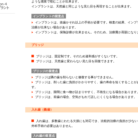
ような感覚で咬むことが出来ます。
インプラントは、天然歯と同じような見た目を再現することが出来ます。
インプラントの留意点
インプラントは、抜歯かそれ以上の手術が必要です。検査の結果、インプ
治療が出来ない場合があります。
インプラントは、保険診療が出来ません。そのため、治療費が高額になり
ブリッジ
ブリッジは、固定制です。そのため違和感がすくないです。
ブリッジは、天然歯と変わらない見た目を回復できます。
ブリッジの留意点
ブリッジは隣の歯を削らないと修復する事ができません。
ブリッジは、削った歯に負担がかかりやすく、歯の寿命を短くすることが
す。
ブリッジは、隙間に食べ物が詰まりやすく、不衛生になる場合があります
ブリッジは、前歯の場合、空気がもれて話しにくくなる場合があります。
入れ歯（義歯）
入れ歯は、多数歯にわたる欠損にも対応でき、比較的治療の負担が少ない
外科手術の必要はありません。
入れ歯の留意点