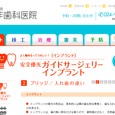
HOME
診療方針
スタッフ
院内
1
2
3
4
5
6
インプラント
インプラントの最大の利点は、基本的には隣の歯を削る事無く、歯を入れ
が出来ます。
インプラントは、歯の無い部分だけを補うので、違和感が少なく、天然歯