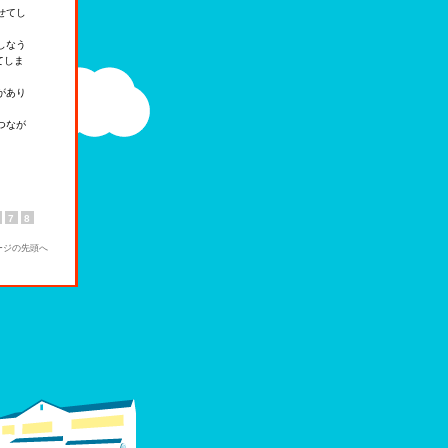
せてし
しなう
てしま
があり
つなが
7
8
ージの先頭へ