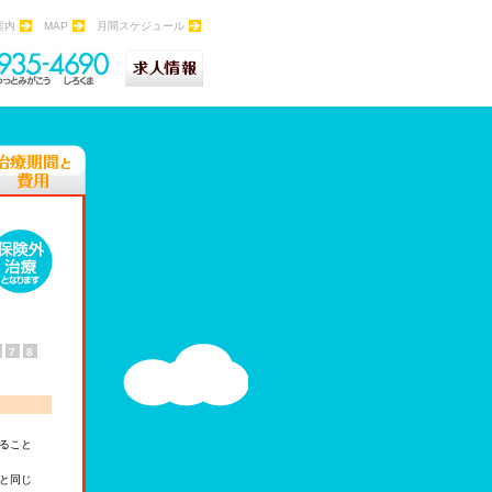
案内
MAP
月間スケジュール
7
8
ること
と同じ